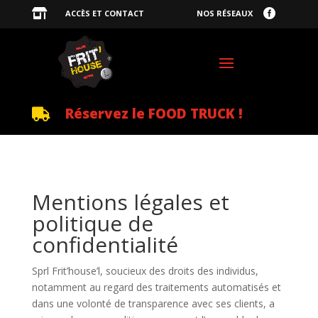


ACCÈS ET CONTACT
NOS RÉSEAUX
Réservez le FOOD TRUCK !

Mentions légales et
politique de
confidentialité
Sprl Frit’house’l, soucieux des droits des individus,
notamment au regard des traitements automatisés et
dans une volonté de transparence avec ses clients, a